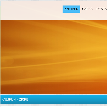
KNEIPEN
CAFÉS
RESTA
KNEIPEN
»
ZICKE